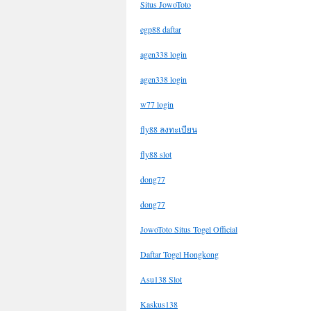
Situs JowoToto
egp88 daftar
agen338 login
agen338 login
w77 login
fly88 ลงทะเบียน
fly88 slot
dong77
dong77
JowoToto Situs Togel Official
Daftar Togel Hongkong
Asu138 Slot
Kaskus138