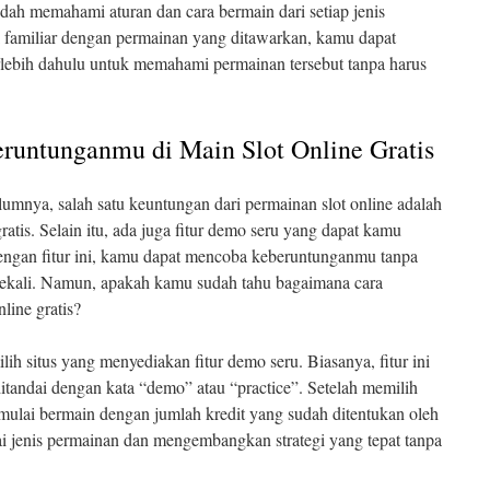
ah memahami aturan dan cara bermain dari setiap jenis
k familiar dengan permainan yang ditawarkan, kamu dapat
ebih dahulu untuk memahami permainan tersebut tanpa harus
untunganmu di Main Slot Online Gratis
lumnya, salah satu keuntungan dari permainan slot online adalah
tis. Selain itu, ada juga fitur demo seru yang dapat kamu
Dengan fitur ini, kamu dapat mencoba keberuntunganmu tanpa
ekali. Namun, apakah kamu sudah tahu bagaimana cara
line gratis?
h situs yang menyediakan fitur demo seru. Biasanya, fitur ini
ditandai dengan kata “demo” atau “practice”. Setelah memilih
mulai bermain dengan jumlah kredit yang sudah ditentukan oleh
i jenis permainan dan mengembangkan strategi yang tepat tanpa