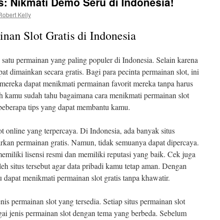
is: Nikmati Demo Seru di Indonesia!
Robert Kelly
an Slot Gratis di Indonesia
 satu permainan yang paling populer di Indonesia. Selain karena
at dimainkan secara gratis. Bagi para pecinta permainan slot, ini
 mereka dapat menikmati permainan favorit mereka tanpa harus
 kamu sudah tahu bagaimana cara menikmati permainan slot
h beberapa tips yang dapat membantu kamu.
ot online yang terpercaya. Di Indonesia, ada banyak situs
rkan permainan gratis. Namun, tidak semuanya dapat dipercaya.
miliki lisensi resmi dan memiliki reputasi yang baik. Cek juga
h situs tersebut agar data pribadi kamu tetap aman. Dengan
 dapat menikmati permainan slot gratis tanpa khawatir.
nis permainan slot yang tersedia. Setiap situs permainan slot
ai jenis permainan slot dengan tema yang berbeda. Sebelum