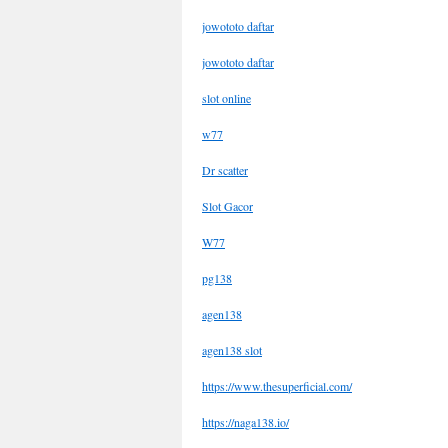
jowototo daftar
jowototo daftar
slot online
w77
Dr scatter
Slot Gacor
W77
pg138
agen138
agen138 slot
https://www.thesuperficial.com/
https://naga138.io/