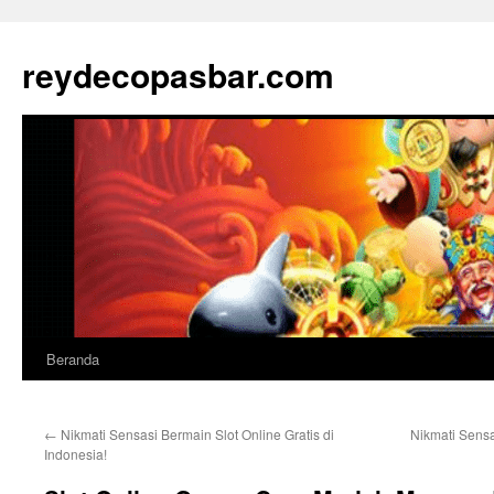
reydecopasbar.com
Beranda
Langsung
ke
←
Nikmati Sensasi Bermain Slot Online Gratis di
Nikmati Sensa
isi
Indonesia!