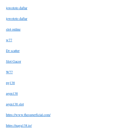
jowototo daftar
jowototo daftar
slot online
w77
Dr scatter
Slot Gacor
W77
pg138
agen138
agen138 slot
https://www.thesuperficial.com/
https://naga138.io/