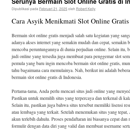
Serunya Bermain Slot Online Gratis di I
Dipublikasi pada
Februari 21, 2025
oleh
Robert Kelly
Cara Asyik Menikmati Slot Online Gratis 
Bermain slot online gratis menjadi salah satu kegiatan yang san
adanya akses internet yang semakin mudah dan cepat, semakin b
mencoba peruntungannya di dunia perjudian online. Selain itu, b
judi online yang tersedia juga membuat para penggemar slot se
pemula yang baru ingin mencoba bermain slot online gratis, mun
tahu bagaimana cara memulainya. Nah, berikut ini adalah beber
bermain slot online gratis di Indonesia.
Pertama-tama, Anda perlu mencari situs judi online yang menyedi
Pastikan untuk memilih situs yang terpercaya dan terkenal di kal
Selain itu, pastikan juga bahwa situs tersebut memiliki lisensi r
atau lembaga yang terkait. Setelah menemukan situs yang tepat
akun terlebih dahulu. Proses pendaftaran ini biasanya cepat da
formulir dengan data diri yang valid dan membuat username ser