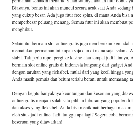
permainan semakin menarik. Salah satunya adalah fitur bonus ya
Biasanya, bonus ini akan muncul secara acak saat Anda sedang
yang cukup besar. Ada juga fitur free spins, di mana Anda bisa 
memperbesar peluang menang. Semua fitur ini akan membuat pe
menghibur.
Selain itu, bermain slot online gratis juga memberikan kemudah
memainkan permainan ini kapan saja dan di mana saja, selama A
stabil. Tak perlu repot pergi ke kasino atau tempat judi lainnya
bermain slot online gratis di Indonesia langsung dari gadget And
dengan taruhan yang fleksibel, mulai dari yang kecil hingga yang 
Anda masih pemula dan belum terlalu berani untuk memasang ta
Dengan begitu banyaknya keuntungan dan keseruan yang ditawark
online gratis menjadi salah satu pilihan hiburan yang populer d
dan akses yang fleksibel, Anda bisa menikmati berbagai macam
oleh situs judi online. Jadi, tunggu apa lagi? Segera coba bermain
keseruan yang ditawarkan!