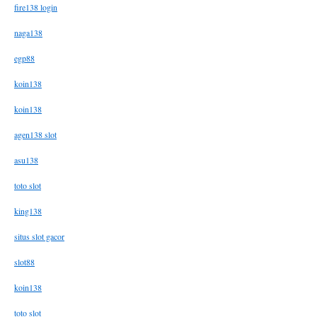
fire138 login
naga138
egp88
koin138
koin138
agen138 slot
asu138
toto slot
king138
situs slot gacor
slot88
koin138
toto slot