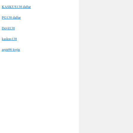
KASKUS138 daftar
PG138 daftar
Devil138
kaskus138
agen96 login