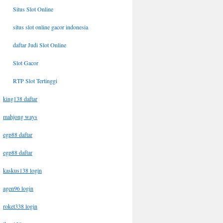
Situs Slot Online
situs slot online gacor indonesia
daftar Judi Slot Online
Slot Gacor
RTP Slot Tertinggi
king138 daftar
mahjong ways
egp88 daftar
egp88 daftar
kaskus138 login
agen96 login
roket338 login