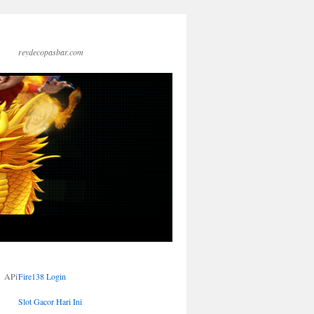
reydecopasbar.com
APi
Fire138 Login
Slot Gacor Hari Ini