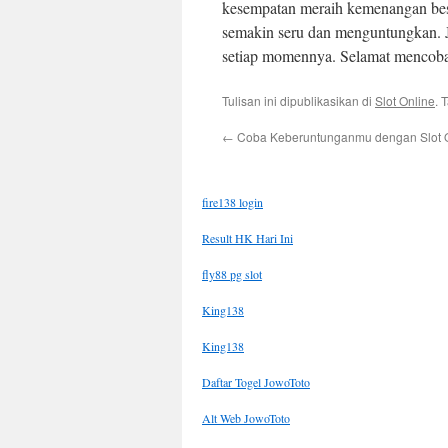
kesempatan meraih kemenangan bes
semakin seru dan menguntungkan. J
setiap momennya. Selamat mencoba
Tulisan ini dipublikasikan di
Slot Online
. 
←
Coba Keberuntunganmu dengan Slot 
fire138 login
Result HK Hari Ini
fly88 pg slot
King138
King138
Daftar Togel JowoToto
Alt Web JowoToto