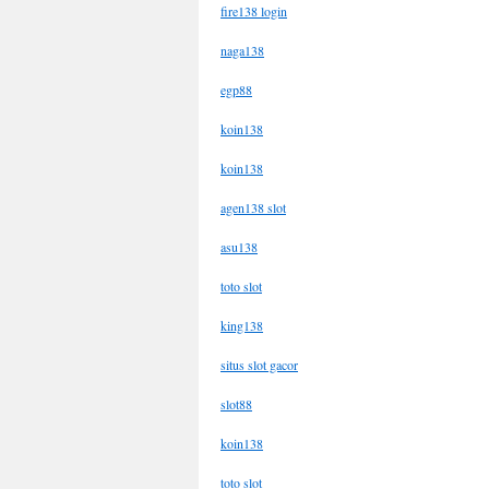
fire138 login
naga138
egp88
koin138
koin138
agen138 slot
asu138
toto slot
king138
situs slot gacor
slot88
koin138
toto slot