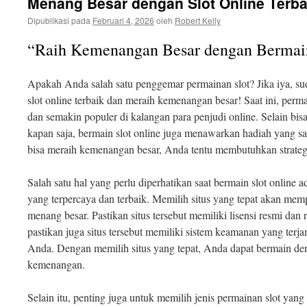
Menang Besar dengan Slot Online Terba
Dipublikasi pada
Februari 4, 2026
oleh
Robert Kelly
“Raih Kemenangan Besar dengan Bermain
Apakah Anda salah satu penggemar permainan slot? Jika iya, s
slot online terbaik dan meraih kemenangan besar! Saat ini, perm
dan semakin populer di kalangan para penjudi online. Selain b
kapan saja, bermain slot online juga menawarkan hadiah yang 
bisa meraih kemenangan besar, Anda tentu membutuhkan strategi 
Salah satu hal yang perlu diperhatikan saat bermain slot online a
yang terpercaya dan terbaik. Memilih situs yang tepat akan me
menang besar. Pastikan situs tersebut memiliki lisensi resmi dan r
pastikan juga situs tersebut memiliki sistem keamanan yang terj
Anda. Dengan memilih situs yang tepat, Anda dapat bermain de
kemenangan.
Selain itu, penting juga untuk memilih jenis permainan slot yan