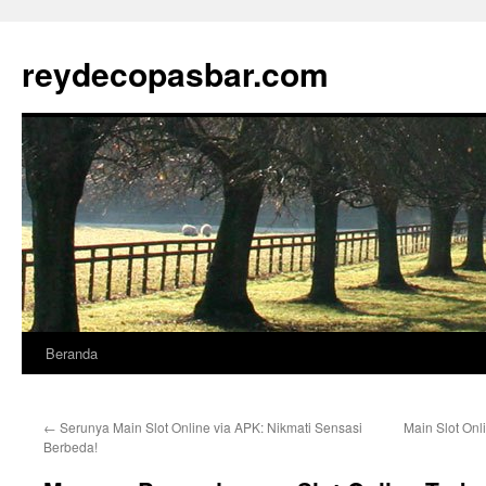
reydecopasbar.com
Beranda
Langsung
ke
←
Serunya Main Slot Online via APK: Nikmati Sensasi
Main Slot Onl
isi
Berbeda!