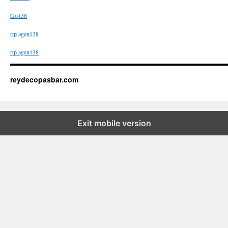
Go138
rtp agen138
rtp agen138
reydecopasbar.com
Exit mobile version