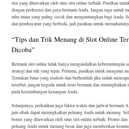
slot yang ditawarkan oleh situs slot online terbaik. Pastikan un
dengan preferensi dan gaya bermain Anda. Jangan ragu untuk m
tahu mana yang paling cocok dan menguntungkan bagi Anda. Set
dan pembayaran yang berbeda, jadi pastikan untuk memahamin
“Tips dan Trik Menang di Slot Online Te
Dicoba”
Bermain slot online tidak hanya mengandalkan keberuntungan s
strategi dan trik yang tepat. Pertama, pastikan untuk mengatur a
Tentukan batas yang realistis dan berhentilah jika sudah mencap
tersebut, jangan tergoda untuk terus bermain dan meningkatkan ta
pada keseimbangan keuangan Anda.
Selanjutnya, perhatikan juga faktor waktu dan jadwal bermain A
jam sibuk dapat meningkatkan peluang Anda untuk menang. Sela
bonus yang ditawarkan oleh situs slot online terbaik. Promo da
peluang Anda untuk menang besar dan juga memberikan keunt