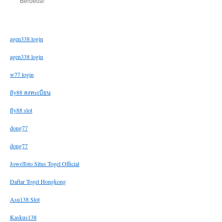
Berbeda!
agen338 login
agen338 login
w77 login
fly88 ลงทะเบียน
fly88 slot
dong77
dong77
JowoToto Situs Togel Official
Daftar Togel Hongkong
Asu138 Slot
Kaskus138