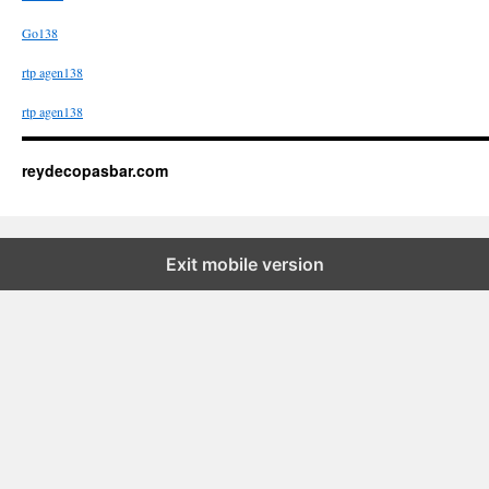
Go138
rtp agen138
rtp agen138
reydecopasbar.com
Exit mobile version