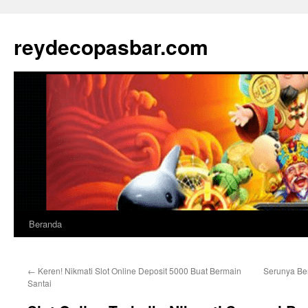
reydecopasbar.com
Beranda
Langsung
ke
←
Keren! Nikmati Slot Online Deposit 5000 Buat Bermain
Serunya Ber
isi
Santai