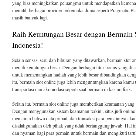
yang bisa meningkatkan peluangmu untuk mendapatkan kemenang
memilih berbagai provider terkemuka dunia seperti Pragmatic Pl
masih banyak lagi.
Raih Keuntungan Besar dengan Bermain S
Indonesia!
Selain sensasi seru dan hiburan yang ditawarkan, bermain slot 
meraih keuntungan besar. Dengan berbagai fitur bonus yang di
untuk memenangkan hadiah yang lebih besar dibandingkan denga
itu, bermain slot online juga lebih menguntungkan karena kamu 
transportasi dan akomodasi seperti saat bermain di kasino fisik.
Selain itu, bermain slot online juga memberikan keamanan yang 
Dengan menggunakan sistem keamanan terkini, situs judi onlin
menjamin bahwa data pribadi dan transaksi para pemainnya akan 
disalahgunakan oleh pihak yang tidak bertanggung jawab. Hal i
dan nyaman bagi para pemain untuk bermain dan mengikuti taru