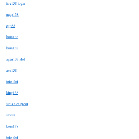
fire138 login
naga138
egp88
koin138
koin138
agen138 slot
asu138
toto slot
king138
situs slot gacor
slot88
koin138
toto slot