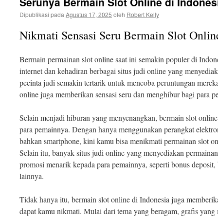
Serunya Bermain Slot Online di Indones
Dipublikasi pada
Agustus 17, 2025
oleh
Robert Kelly
Nikmati Sensasi Seru Bermain Slot Online
Bermain permainan slot online saat ini semakin populer di Ind
internet dan kehadiran berbagai situs judi online yang menyedi
pecinta judi semakin tertarik untuk mencoba peruntungan mereka
online juga memberikan sensasi seru dan menghibur bagi para p
Selain menjadi hiburan yang menyenangkan, bermain slot onli
para pemainnya. Dengan hanya menggunakan perangkat elektronik
bahkan smartphone, kini kamu bisa menikmati permainan slot onl
Selain itu, banyak situs judi online yang menyediakan permaina
promosi menarik kepada para pemainnya, seperti bonus deposit, 
lainnya.
Tidak hanya itu, bermain slot online di Indonesia juga memberi
dapat kamu nikmati. Mulai dari tema yang beragam, grafis yang m