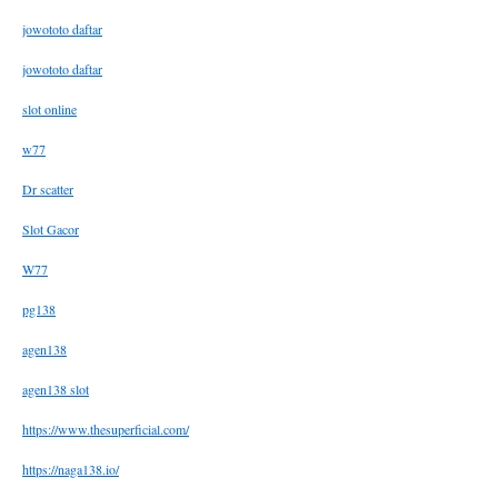
jowototo daftar
jowototo daftar
slot online
w77
Dr scatter
Slot Gacor
W77
pg138
agen138
agen138 slot
https://www.thesuperficial.com/
https://naga138.io/