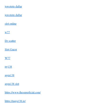
jowototo daftar
jowototo daftar
slot online
w77
Dr scatter
Slot Gacor
W77
pg138
agen138
agen138 slot
https://www.thesuperficial.com/
https://naga138.io/