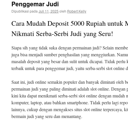
Penggemar Judi
Dipublikasi pada
Juli 11, 2025
oleh
Robert Kelly
Cara Mudah Deposit 5000 Rupiah untuk M
Nikmati Serba-Serbi Judi yang Seru!
Siapa sih yang tidak suka dengan permainan judi? Selain membe
juga bisa menjadi sumber penghasilan yang menggiurkan. Namun
masalah deposit yang besar dan sulit untuk dicapai. Tidak perlu k
terbaik untuk para penggemar judi, yaitu serba-serbi slot online
Saat ini, judi online semakin populer dan banyak diminati oleh b
permainan judi yang paling diminati adalah slot online. Dengan
kini kita dapat menikmati serba-serbi slot online dengan mudah m
komputer, laptop, atau bahkan smartphone. Tidak perlu lagi repot
lainnya, cukup dengan mengakses situs slot online terpercaya, k
bermain judi yang seru dan menantang.