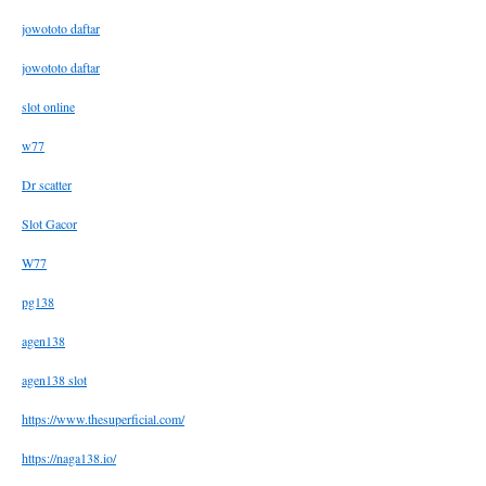
jowototo daftar
jowototo daftar
slot online
w77
Dr scatter
Slot Gacor
W77
pg138
agen138
agen138 slot
https://www.thesuperficial.com/
https://naga138.io/