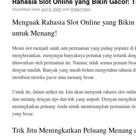
Rahasia Slot Online yang Bikin Gacor: T
Dipublikasi pada
Juni 8, 2025
oleh
Robert Kelly
Menguak Rahasia Slot Online yang Biki
untuk Menang!
Mesin slot menjadi salah satu permainan yang paling populer di k
mengherankan, mengingat banyaknya peminat yang tertarik den
ditawarkan oleh permainan ini. Namun, tidak semua pemain bi
dengan mudah. Banyak yang masih belum mengetahui rahasia di b
membuat mereka gacor atau menang besar.
Untuk itu, dalam artikel ini, kita akan menguak rahasia slot on
dan menang dengan tips dan trik yang ampuh. Dengan mengikuti t
meningkatkan peluang Anda untuk memenangkan permainan slot
yang besar.
Trik Jitu Meningkatkan Peluang Menang d