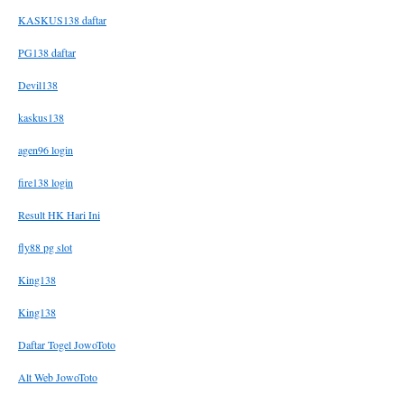
KASKUS138 daftar
PG138 daftar
Devil138
kaskus138
agen96 login
fire138 login
Result HK Hari Ini
fly88 pg slot
King138
King138
Daftar Togel JowoToto
Alt Web JowoToto