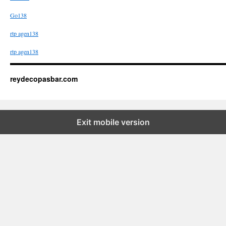
Go138
rtp agen138
rtp agen138
reydecopasbar.com
Exit mobile version