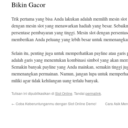
Bikin Gacor
Trik pertama yang bisa Anda lakukan adalah memilih mesin slot 
dengan mesin slot yang menawarkan hadiah yang besar. Sebaikny
persentase pembayaran yang tinggi. Mesin slot dengan persenta
memberikan Anda peluang yang lebih besar untuk memenangka
Selain itu, penting juga untuk memperhatikan payline atau garis
adalah garis yang menentukan kombinasi simbol yang akan m
Semakin banyak payline yang Anda mainkan, semakin tinggi ju
memenangkan permainan. Namun, jangan lupa untuk memperhat
miliki agar tidak kehilangan uang terlalu banyak.
Tulisan ini dipublikasikan di
Slot Online
. Tandai
permalink
.
←
Coba Keberuntunganmu dengan Slot Online Demo!
Cara Asik Mena