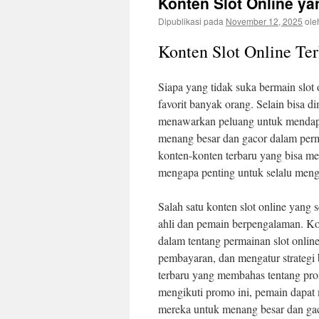
Konten Slot Online ya
Dipublikasi pada
November 12, 2025
ole
Konten Slot Online Te
Siapa yang tidak suka bermain slot
favorit banyak orang. Selain bisa d
menawarkan peluang untuk mendapa
menang besar dan gacor dalam perma
konten-konten terbaru yang bisa 
mengapa penting untuk selalu mengi
Salah satu konten slot online yang 
ahli dan pemain berpengalaman. K
dalam tentang permainan slot onlin
pembayaran, dan mengatur strategi b
terbaru yang membahas tentang prom
mengikuti promo ini, pemain dapa
mereka untuk menang besar dan gac