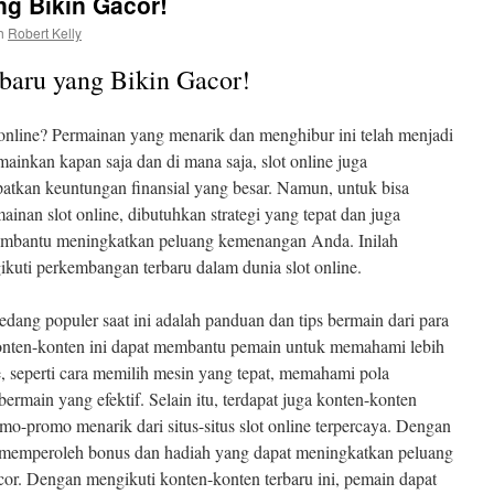
ng Bikin Gacor!
h
Robert Kelly
rbaru yang Bikin Gacor!
 online? Permainan yang menarik dan menghibur ini telah menjadi
imainkan kapan saja dan di mana saja, slot online juga
tkan keuntungan finansial yang besar. Namun, untuk bisa
inan slot online, dibutuhkan strategi yang tepat dan juga
membantu meningkatkan peluang kemenangan Anda. Inilah
kuti perkembangan terbaru dalam dunia slot online.
sedang populer saat ini adalah panduan dan tips bermain dari para
onten-konten ini dapat membantu pemain untuk memahami lebih
e, seperti cara memilih mesin yang tepat, memahami pola
ermain yang efektif. Selain itu, terdapat juga konten-konten
o-promo menarik dari situs-situs slot online terpercaya. Dengan
t memperoleh bonus dan hadiah yang dapat meningkatkan peluang
or. Dengan mengikuti konten-konten terbaru ini, pemain dapat